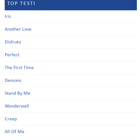
TOP TESTI
Iris
Another Love
Disfruto
Perfect
The First Time
Demons
Stand By Me
Wonderwall
Creep
All Of Me