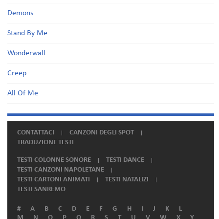
Demons
Stand By Me
Wonderwall
Creep
All Of Me
CONTATTACI
CANZONI DEGLI SPOT
TRADUZIONE TESTI
TESTI COLONNE SONORE
TESTI DANCE
TESTI CANZONI NAPOLETANE
TESTI CARTONI ANIMATI
TESTI NATALIZI
TESTI SANREMO
#
A
B
C
D
E
F
G
H
I
J
K
L
M
N
O
P
Q
R
S
T
U
V
W
X
Y