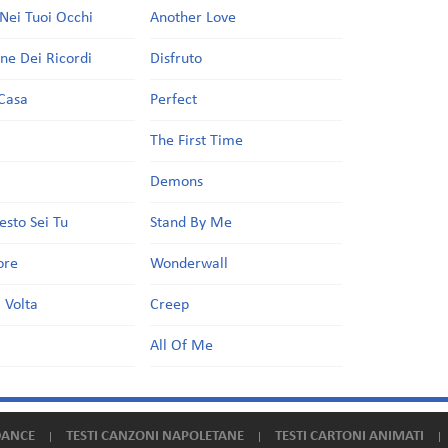
Nei Tuoi Occhi
Another Love
one Dei Ricordi
Disfruto
Casa
Perfect
a
The First Time
Demons
esto Sei Tu
Stand By Me
ore
Wonderwall
 Volta
Creep
All Of Me
DANCE
TESTI CANZONI NAPOLETANE
TESTI CARTONI ANIMATI