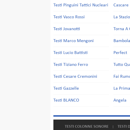
Testi Pinguini Tattici Nucleari
Cascare 
Testi Vasco Rossi
La Stazi
Testi Jovanotti
Torna A 
Testi Marco Mengoni
Bambol
Testi Lucio Battisti
Perfect
Testi Tiziano Ferro
Tutto Qu
Testi Cesare Cremonini
Fai Rum
Testi Gazzelle
La Prima
Testi BLANCO
Angela
TESTI COLONNE SONORE
TESTI 