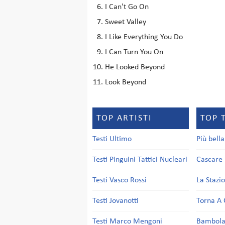
I Can't Go On
Sweet Valley
I Like Everything You Do
I Can Turn You On
He Looked Beyond
Look Beyond
TOP ARTISTI
TOP 
Testi Ultimo
Più bell
Testi Pinguini Tattici Nucleari
Cascare 
Testi Vasco Rossi
La Stazi
Testi Jovanotti
Torna A 
Testi Marco Mengoni
Bambol