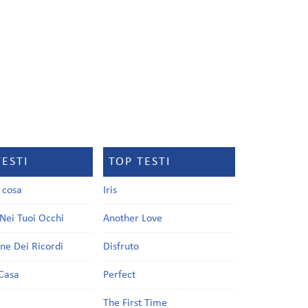
TESTI
TOP TESTI
a cosa
Iris
Nei Tuoi Occhi
Another Love
one Dei Ricordi
Disfruto
Casa
Perfect
a
The First Time