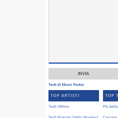
Testi di Eboni Foster
TOP ARTISTI
TOP 
Testi Ultimo
Più bell
Testi Pinguini Tattici Nucleari
Cascare 