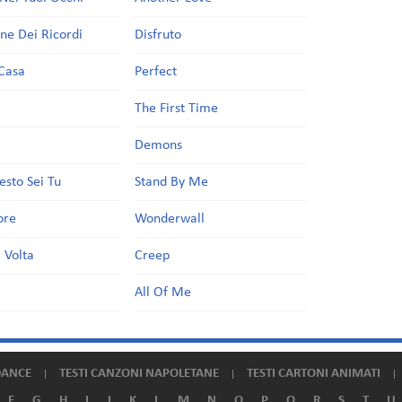
one Dei Ricordi
Disfruto
Casa
Perfect
a
The First Time
Demons
esto Sei Tu
Stand By Me
ore
Wonderwall
 Volta
Creep
All Of Me
DANCE
TESTI CANZONI NAPOLETANE
TESTI CARTONI ANIMATI
F
G
H
I
J
K
L
M
N
O
P
Q
R
S
T
U