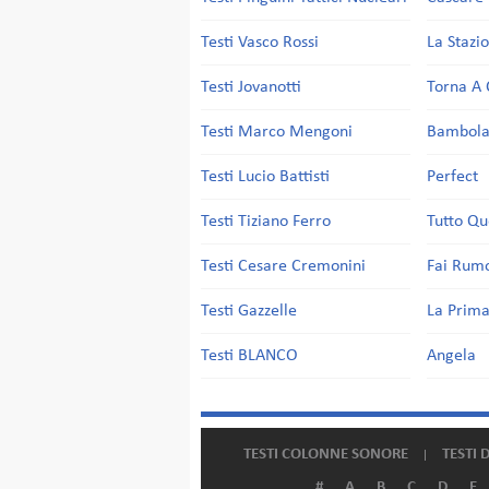
Testi Vasco Rossi
La Stazi
Testi Jovanotti
Torna A 
Testi Marco Mengoni
Bambol
Testi Lucio Battisti
Perfect
Testi Tiziano Ferro
Tutto Qu
Testi Cesare Cremonini
Fai Rum
Testi Gazzelle
La Prima
Testi BLANCO
Angela
TESTI COLONNE SONORE
TESTI 
#
A
B
C
D
E