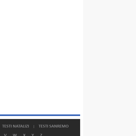
TESTI NATALIZI
TESTI SANREMO
V
W
X
Y
Z