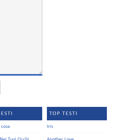
TESTI
TOP TESTI
a cosa
Iris
Nei Tuoi Occhi
Another Love