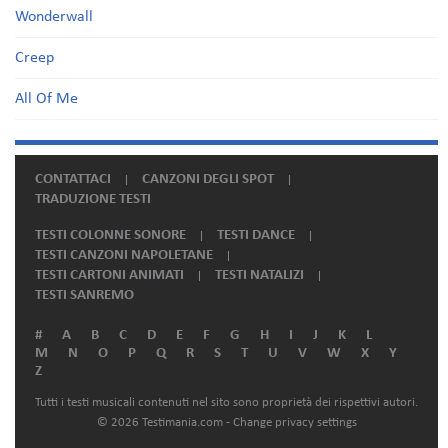
Wonderwall
Creep
All Of Me
CONTATTACI
CANZONI DEGLI SPOT
TRADUZIONE TESTI
TESTI COLONNE SONORE
TESTI DANCE
TESTI CANZONI NAPOLETANE
TESTI CARTONI ANIMATI
TESTI NATALIZI
TESTI SANREMO
#
A
B
C
D
E
F
G
H
I
J
K
L
M
N
O
P
Q
R
S
T
U
V
W
X
Y
Z
Tutti i testi musicali contenuti nel sito sono proprietà dei rispettivi autori.
© 2026 Testimania.com -
Change privacy settings