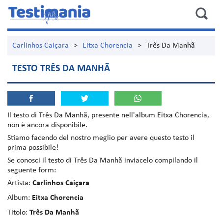
Carlinhos Caiçara
>
Eitxa Chorencia
>
Três Da Manhã
TESTO TRÊS DA MANHÃ
Il testo di
Três Da Manhã
, presente nell'album
Eitxa Chorencia
,
non è ancora disponibile.
Stiamo facendo del nostro meglio per avere questo testo il
prima possibile!
Se conosci il testo di Três Da Manhã inviacelo compilando il
seguente form:
Artista:
Carlinhos Caiçara
Album:
Eitxa Chorencia
Titolo:
Três Da Manhã