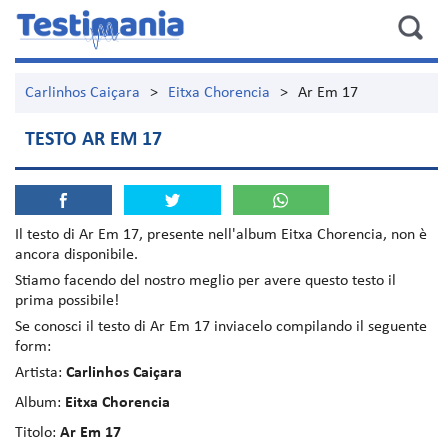
Carlinhos Caiçara
>
Eitxa Chorencia
>
Ar Em 17
TESTO AR EM 17
Il testo di
Ar Em 17
, presente nell'album
Eitxa Chorencia
, non è
ancora disponibile.
Stiamo facendo del nostro meglio per avere questo testo il
prima possibile!
Se conosci il testo di Ar Em 17 inviacelo compilando il seguente
form:
Artista:
Carlinhos Caiçara
Album:
Eitxa Chorencia
Titolo:
Ar Em 17