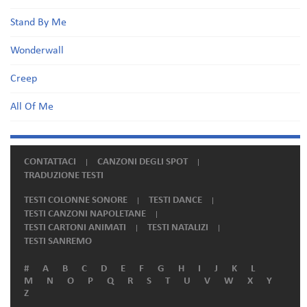
Stand By Me
Wonderwall
Creep
All Of Me
CONTATTACI
CANZONI DEGLI SPOT
TRADUZIONE TESTI
TESTI COLONNE SONORE
TESTI DANCE
TESTI CANZONI NAPOLETANE
TESTI CARTONI ANIMATI
TESTI NATALIZI
TESTI SANREMO
#
A
B
C
D
E
F
G
H
I
J
K
L
M
N
O
P
Q
R
S
T
U
V
W
X
Y
Z