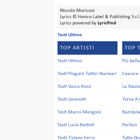
Niccolo Moriconi
Lyrics © Honiro Label & Publishing S.r.l.
Lyrics powered by
LyricFind
Testi Ultimo
TOP ARTISTI
TOP 
Testi Ultimo
Più bell
Testi Pinguini Tattici Nucleari
Cascare 
Testi Vasco Rossi
La Stazi
Testi Jovanotti
Torna A 
Testi Marco Mengoni
Bambol
Testi Lucio Battisti
Perfect
Testi Tiziano Ferro
Tutto Qu