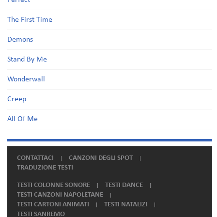
Perfect
The First Time
Demons
Stand By Me
Wonderwall
Creep
All Of Me
CONTATTACI
CANZONI DEGLI SPOT
TRADUZIONE TESTI
TESTI COLONNE SONORE
TESTI DANCE
TESTI CANZONI NAPOLETANE
TESTI CARTONI ANIMATI
TESTI NATALIZI
TESTI SANREMO