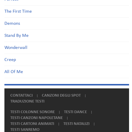
The First Time
Demons
Stand By Me
Wonderwall
Creep
All Of Me
CONTATTACI
CANZONI DEGLI SPOT
TRADUZIONE TESTI
TESTI COLONNE SONORE
TESTI DANCE
TESTI CANZONI NAPOLETANE
TESTI CARTONI ANIMATI
TESTI NATALIZI
TESTI SANREMO