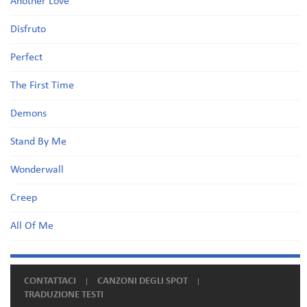
Another Love
Disfruto
Perfect
The First Time
Demons
Stand By Me
Wonderwall
Creep
All Of Me
CONTATTACI
CANZONI DEGLI SPOT
TRADUZIONE TESTI