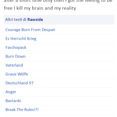
after a short time only then I got the feeling to be
free I kill my brain and my reality
Altri testi di
Rawside
Courage Born From Despair
Es Herrscht Krieg
Faschopack
Burn Down
Vaterland
Graue Wölfe
Deutschland 97
Anger
Bastards
Break The Rules!!!