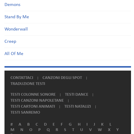
Demons
Stand By Me
Wonderwall
Creep
All Of Me
CONTATTACI
CANZONI DEGLI SPOT
TRADUZIONE TESTI
TESTI COLONNE SONORE
TESTI DANCE
TESTI CANZONI NAPOLETANE
TESTI CARTONI ANIMATI
TESTI NATALIZI
TESTI SANREMO
#
A
B
C
D
E
F
G
H
I
J
K
L
M
N
O
P
Q
R
S
T
U
V
W
X
Y