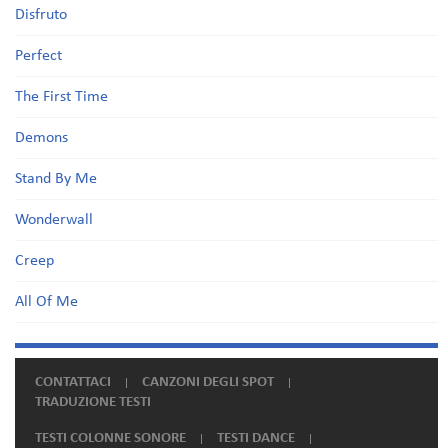
Disfruto
Perfect
The First Time
Demons
Stand By Me
Wonderwall
Creep
All Of Me
CONTATTACI
CANZONI DEGLI SPOT
TRADUZIONE TESTI
TESTI COLONNE SONORE
TESTI DANCE