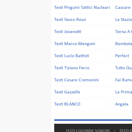
Testi Pinguini Tattici Nucleari
Cascare 
Testi Vasco Rossi
La Stazi
Testi Jovanotti
Torna A 
Testi Marco Mengoni
Bambol
Testi Lucio Battisti
Perfect
Testi Tiziano Ferro
Tutto Qu
Testi Cesare Cremonini
Fai Rum
Testi Gazzelle
La Prima
Testi BLANCO
Angela
TESTI COLONNE SONORE
TESTI 