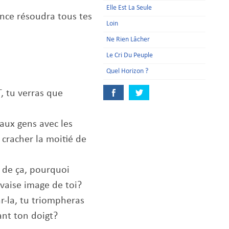
Elle Est La Seule
ence résoudra tous tes
Loin
Ne Rien Lâcher
Le Cri Du Peuple
Quel Horizon ?
T, tu verras que
 aux gens avec les
e cracher la moitié de
t de ça, pourquoi
vaise image de toi?
r-la, tu triompheras
ant ton doigt?