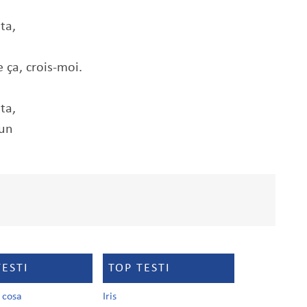
ta,
 ça, crois-moi.
ta,
gun
TESTI
TOP TESTI
a cosa
Iris