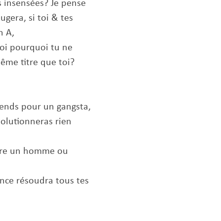
s insensées? Je pense
gera, si toi & tes
n A,
oi pourquoi tu ne
ême titre que toi?
ends pour un gangsta,
solutionneras rien
ontre un homme ou
ence résoudra tous tes