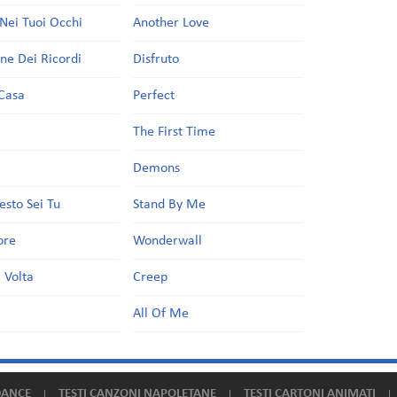
Nei Tuoi Occhi
Another Love
one Dei Ricordi
Disfruto
Casa
Perfect
a
The First Time
Demons
esto Sei Tu
Stand By Me
ore
Wonderwall
 Volta
Creep
All Of Me
DANCE
TESTI CANZONI NAPOLETANE
TESTI CARTONI ANIMATI