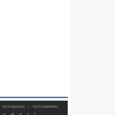
TESTI NATALIZI
TESTI SANREMO
V
W
X
Y
Z