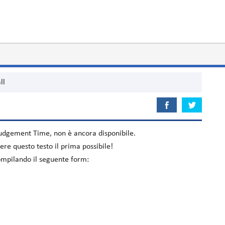
ll
udgement Time
, non è ancora disponibile.
re questo testo il prima possibile!
 compilando il seguente form: