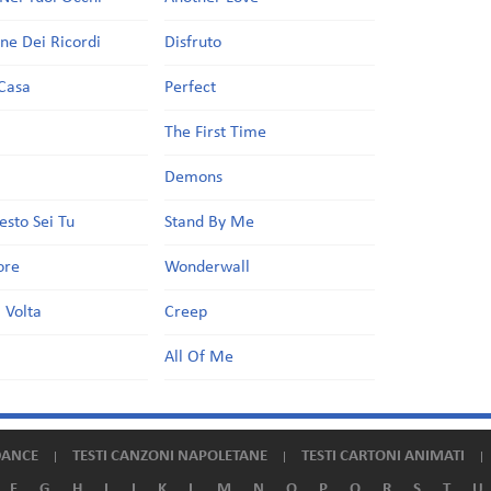
one Dei Ricordi
Disfruto
Casa
Perfect
a
The First Time
Demons
esto Sei Tu
Stand By Me
ore
Wonderwall
 Volta
Creep
All Of Me
DANCE
TESTI CANZONI NAPOLETANE
TESTI CARTONI ANIMATI
F
G
H
I
J
K
L
M
N
O
P
Q
R
S
T
U