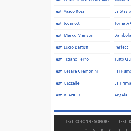
Testi Vasco Rossi
La Stazi
Testi Jovanotti
Torna A 
Testi Marco Mengoni
Bambol
Testi Lucio Battisti
Perfect
Testi Tiziano Ferro
Tutto Qu
Testi Cesare Cremonini
Fai Rum
Testi Gazzelle
La Prima
Testi BLANCO
Angela
TESTI COLONNE SONORE
TESTI 
#
A
B
C
D
E