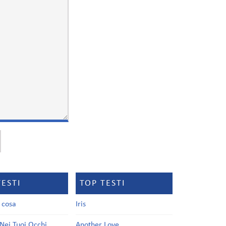
TESTI
TOP TESTI
a cosa
Iris
Nei Tuoi Occhi
Another Love