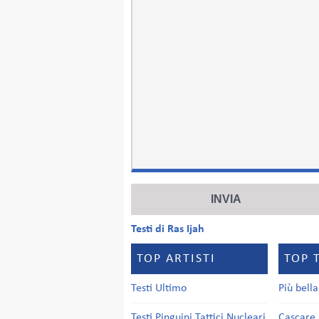
Testi di Ras Ijah
TOP ARTISTI
TOP 
Testi Ultimo
Più bell
Testi Pinguini Tattici Nucleari
Cascare 