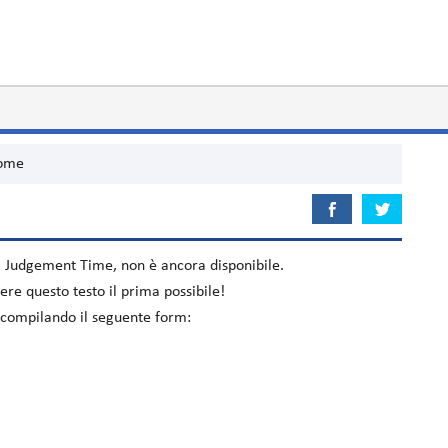
ome
m
Judgement Time
, non è ancora disponibile.
re questo testo il prima possibile!
 compilando il seguente form: