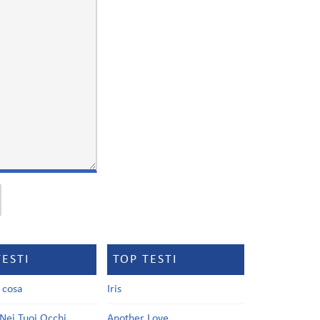
TESTI
TOP TESTI
a cosa
Iris
Nei Tuoi Occhi
Another Love