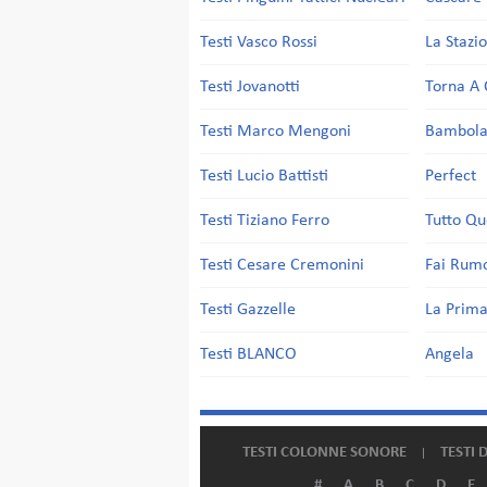
Testi Vasco Rossi
La Stazi
Testi Jovanotti
Torna A 
Testi Marco Mengoni
Bambol
Testi Lucio Battisti
Perfect
Testi Tiziano Ferro
Tutto Qu
Testi Cesare Cremonini
Fai Rum
Testi Gazzelle
La Prima
Testi BLANCO
Angela
TESTI COLONNE SONORE
TESTI 
#
A
B
C
D
E