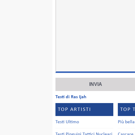
Testi di Ras Ijah
TOP ARTISTI
TOP 
Testi Ultimo
Più bell
Testi Pinguini Tattici Nucleari
Cascare 