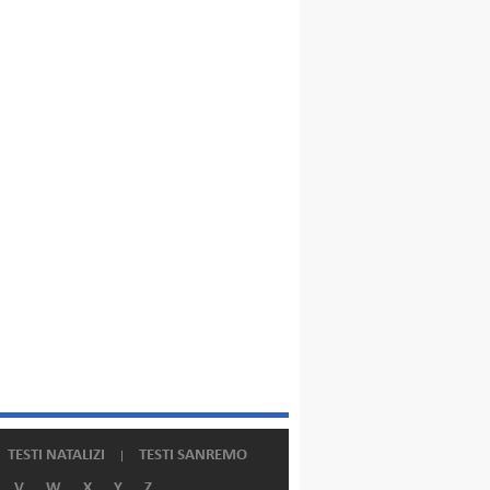
TESTI NATALIZI
TESTI SANREMO
V
W
X
Y
Z