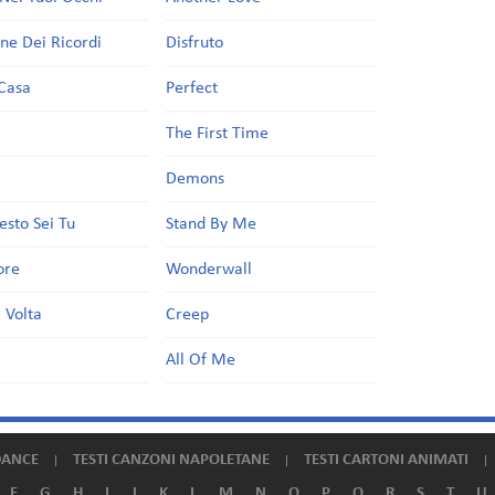
one Dei Ricordi
Disfruto
Casa
Perfect
a
The First Time
Demons
esto Sei Tu
Stand By Me
ore
Wonderwall
 Volta
Creep
All Of Me
DANCE
TESTI CANZONI NAPOLETANE
TESTI CARTONI ANIMATI
F
G
H
I
J
K
L
M
N
O
P
Q
R
S
T
U