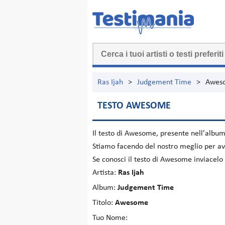
Ras Ijah
>
Judgement Time
>
Awes
TESTO AWESOME
Il testo di
Awesome
, presente nell'albu
Stiamo facendo del nostro meglio per ave
Se conosci il testo di Awesome inviacelo
Artista:
Ras Ijah
Album:
Judgement Time
Titolo:
Awesome
Tuo Nome: