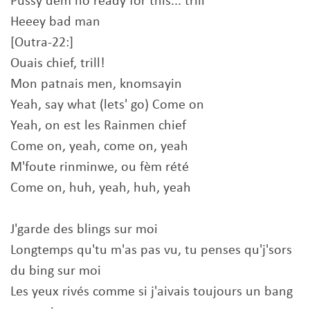
Pussy dem no ready for this... trill
Heeey bad man
[Outra-22:]
Ouais chief, trill!
Mon patnais men, knomsayin
Yeah, say what (lets' go) Come on
Yeah, on est les Rainmen chief
Come on, yeah, come on, yeah
M'foute rinminwe, ou fèm rété
Come on, huh, yeah, huh, yeah
J'garde des blings sur moi
Longtemps qu'tu m'as pas vu, tu penses qu'j'sors
du bing sur moi
Les yeux rivés comme si j'aivais toujours un bang