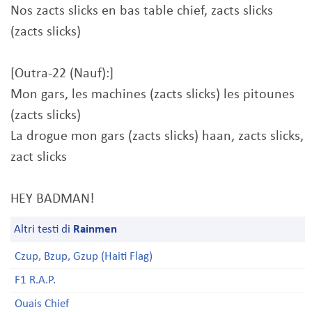
Nos zacts slicks en bas table chief, zacts slicks
(zacts slicks)
[Outra-22 (Nauf):]
Mon gars, les machines (zacts slicks) les pitounes
(zacts slicks)
La drogue mon gars (zacts slicks) haan, zacts slicks,
zact slicks
HEY BADMAN!
Altri testi di
Rainmen
Czup, Bzup, Gzup (Haiti Flag)
F1 R.A.P.
Ouais Chief