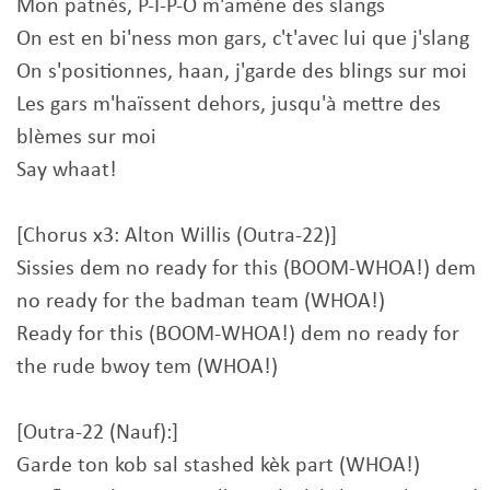
Mon patnès, P-I-P-O m'amène des slangs
On est en bi'ness mon gars, c't'avec lui que j'slang
On s'positionnes, haan, j'garde des blings sur moi
Les gars m'haïssent dehors, jusqu'à mettre des
blèmes sur moi
Say whaat!
[Chorus x3: Alton Willis (Outra-22)]
Sissies dem no ready for this (BOOM-WHOA!) dem
no ready for the badman team (WHOA!)
Ready for this (BOOM-WHOA!) dem no ready for
the rude bwoy tem (WHOA!)
[Outra-22 (Nauf):]
Garde ton kob sal stashed kèk part (WHOA!)