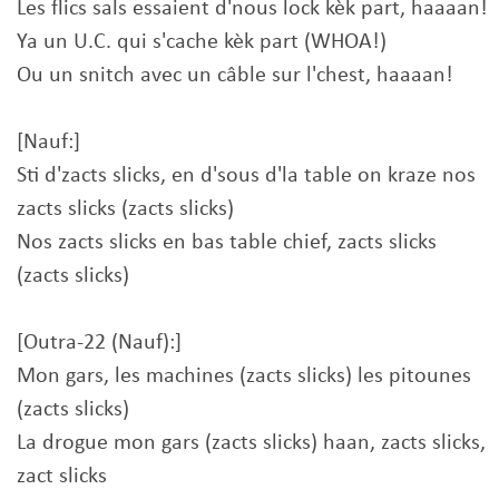
Les flics sals essaient d'nous lock kèk part, haaaan!
Ya un U.C. qui s'cache kèk part (WHOA!)
Ou un snitch avec un câble sur l'chest, haaaan!
[Nauf:]
Sti d'zacts slicks, en d'sous d'la table on kraze nos
zacts slicks (zacts slicks)
Nos zacts slicks en bas table chief, zacts slicks
(zacts slicks)
[Outra-22 (Nauf):]
Mon gars, les machines (zacts slicks) les pitounes
(zacts slicks)
La drogue mon gars (zacts slicks) haan, zacts slicks,
zact slicks