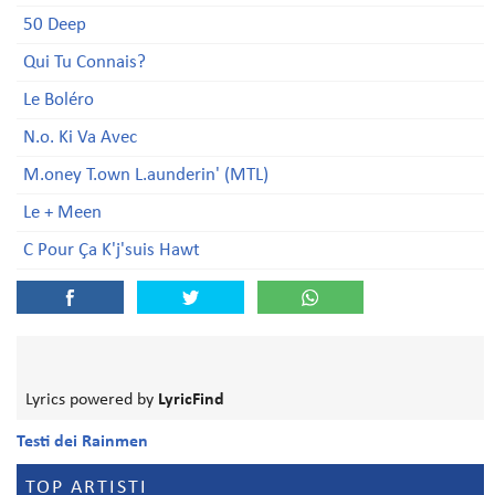
50 Deep
Qui Tu Connais?
Le Boléro
N.o. Ki Va Avec
M.oney T.own L.aunderin' (MTL)
Le + Meen
C Pour Ça K'j'suis Hawt
Lyrics powered by
LyricFind
Testi dei Rainmen
TOP ARTISTI