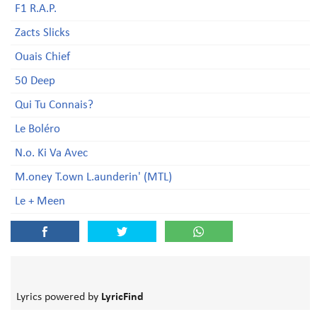
F1 R.A.P.
Zacts Slicks
Ouais Chief
50 Deep
Qui Tu Connais?
Le Boléro
N.o. Ki Va Avec
M.oney T.own L.aunderin' (MTL)
Le + Meen
Lyrics powered by
LyricFind