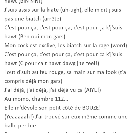
hawt (BIN KIN!)
J'suis assis sur la kiate (uh-ugh), elle m'dit j'suis
pas une biatch (arrête)
C'est pour ça, c'est pour ça, c'est pour ça k'j'suis
hawt (Ben oui mon gars)
Mon cock est exclive, les biatch sur la rage (word)
C'est pour ça, c'est pour ça, c'est pour ça k'j'suis
hawt (C'pour ca t hawt dawg j'te feel!)
Tout d'suit au feu rouge, sa main sur ma fook (t'a
compris déjà mon gars)
J'ai déjà, j'ai déjà, j'ai déjà vu ça (AIYE!)
Au momo, chambre 112...
Elle m'dévole son petit côté de BOUZE!
(Yeaaaaah!) J'ai trouvé sur eux même comme une
balle perdue