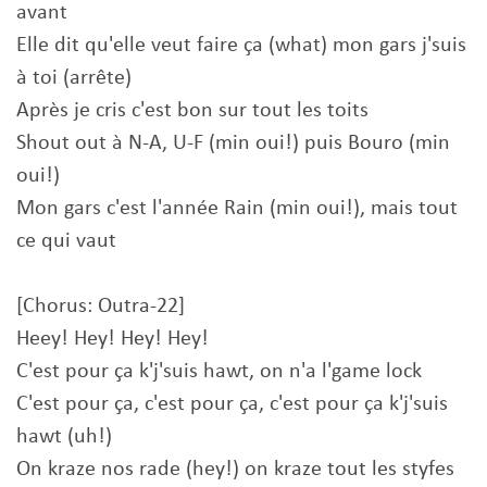
avant
Elle dit qu'elle veut faire ça (what) mon gars j'suis
à toi (arrête)
Après je cris c'est bon sur tout les toits
Shout out à N-A, U-F (min oui!) puis Bouro (min
oui!)
Mon gars c'est l'année Rain (min oui!), mais tout
ce qui vaut
[Chorus: Outra-22]
Heey! Hey! Hey! Hey!
C'est pour ça k'j'suis hawt, on n'a l'game lock
C'est pour ça, c'est pour ça, c'est pour ça k'j'suis
hawt (uh!)
On kraze nos rade (hey!) on kraze tout les styfes