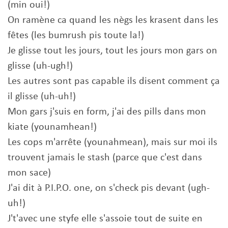
(min oui!)
On ramène ca quand les nègs les krasent dans les
fêtes (les bumrush pis toute la!)
Je glisse tout les jours, tout les jours mon gars on
glisse (uh-ugh!)
Les autres sont pas capable ils disent comment ça
il glisse (uh-uh!)
Mon gars j'suis en form, j'ai des pills dans mon
kiate (younamhean!)
Les cops m'arrête (younahmean), mais sur moi ils
trouvent jamais le stash (parce que c'est dans
mon sace)
J'ai dit à P.I.P.O. one, on s'check pis devant (ugh-
uh!)
J't'avec une styfe elle s'assoie tout de suite en