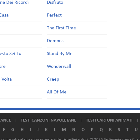
one Dei Ricordi
Disfruto
Casa
Perfect
a
The First Time
Demons
esto Sei Tu
Stand By Me
ore
Wonderwall
 Volta
Creep
All Of Me
DANCE
TESTI CANZONI NAPOLETANE
TESTI CARTONI ANIMATI
F
G
H
I
J
K
L
M
N
O
P
Q
R
S
T
U
ali contenuti nel sito sono proprietà dei rispettivi autori. © 2026 Testimania.com -
Chan