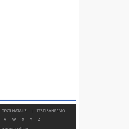
TESTI NATALIZI
TESTI SANREMO
V
W
X
Y
Z
ge privacy settings