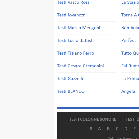
Testi Vasco Rossi
La Stazi
Testi Jovanotti
Torna A 
Testi Marco Mengoni
Bambol
Testi Lucio Battisti
Perfect
Testi Tiziano Ferro
Tutto Qu
Testi Cesare Cremonini
Fai Rum
Testi Gazzelle
La Prima
Testi BLANCO
Angela
TESTI COLONNE SONORE
TESTI 
#
A
B
C
D
E
Tutti i testi music