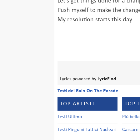
Let's get things done for a chan
Push myself to make the chang
My resolution starts this day
Lyrics powered by
LyricFind
Testi dei Rain On The Parade
TOP ARTISTI
TOP 
Testi Ultimo
Più bell
Testi Pinguini Tattici Nucleari
Cascare 