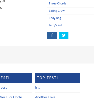
ge!
Three Chords
e.
Eating Crow
Body Bag
Jerry's Kid
TESTI
TOP TESTI
a cosa
Iris
Nei Tuoi Occhi
Another Love