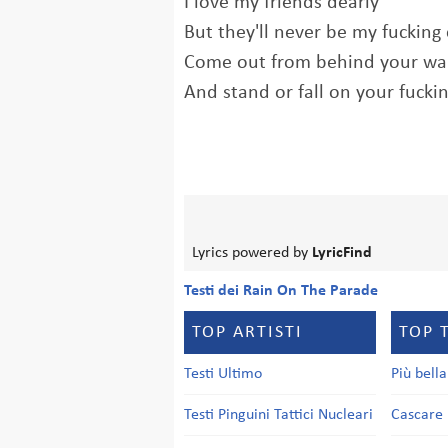
I love my friends dearly
But they'll never be my fucking 
Come out from behind your wal
And stand or fall on your fucki
Lyrics powered by
LyricFind
Testi dei Rain On The Parade
TOP ARTISTI
TOP 
Testi Ultimo
Più bell
Testi Pinguini Tattici Nucleari
Cascare 