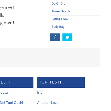
Do Or Die
crutch!
Three Chords
ls
Eating Crow
ng own!
Body Bag
TESTI
TOP TESTI
a cosa
Iris
Nei Tuoi Occhi
Another Love