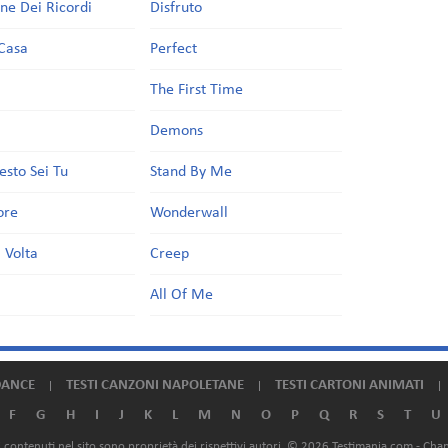
one Dei Ricordi
Disfruto
Casa
Perfect
a
The First Time
Demons
esto Sei Tu
Stand By Me
ore
Wonderwall
 Volta
Creep
All Of Me
DANCE
TESTI CANZONI NAPOLETANE
TESTI CARTONI ANIMATI
F
G
H
I
J
K
L
M
N
O
P
Q
R
S
T
U
ali contenuti nel sito sono proprietà dei rispettivi autori. © 2026 Testimania.com -
Chan