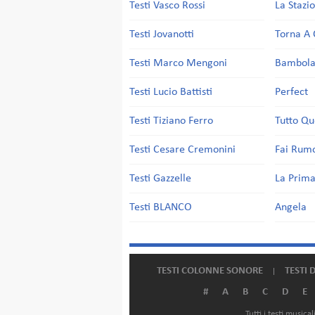
Testi Vasco Rossi
La Stazi
Testi Jovanotti
Torna A 
Testi Marco Mengoni
Bambol
Testi Lucio Battisti
Perfect
Testi Tiziano Ferro
Tutto Qu
Testi Cesare Cremonini
Fai Rum
Testi Gazzelle
La Prima
Testi BLANCO
Angela
TESTI COLONNE SONORE
TESTI 
#
A
B
C
D
E
Tutti i testi music