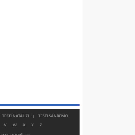
TESTI NATALIZI
TESTI SANREMO
V
W
X
Y
Z
ge privacy settings