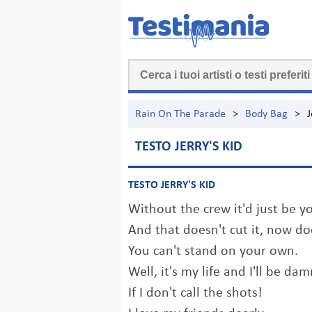
Rain On The Parade
>
Body Bag
>
J
TESTO JERRY'S KID
TESTO JERRY'S KID
Without the crew it'd just be y
And that doesn't cut it, now do
You can't stand on your own.
Well, it's my life and I'll be da
If I don't call the shots!