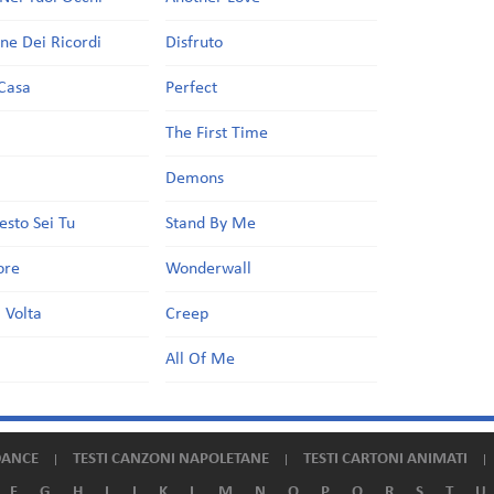
one Dei Ricordi
Disfruto
Casa
Perfect
a
The First Time
Demons
esto Sei Tu
Stand By Me
ore
Wonderwall
 Volta
Creep
All Of Me
DANCE
TESTI CANZONI NAPOLETANE
TESTI CARTONI ANIMATI
F
G
H
I
J
K
L
M
N
O
P
Q
R
S
T
U