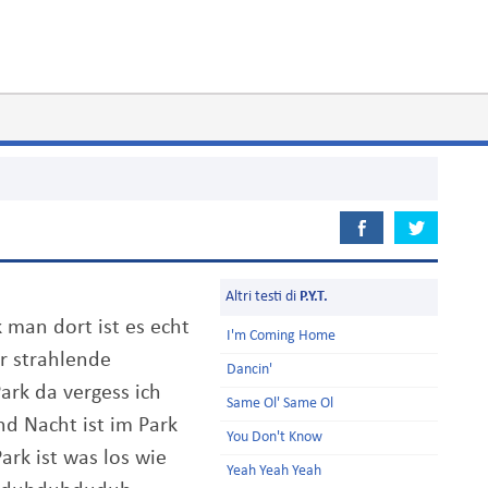
Altri testi di
P.Y.T.
 man dort ist es echt
I'm Coming Home
r strahlende
Dancin'
ark da vergess ich
Same Ol' Same Ol
nd Nacht ist im Park
You Don't Know
ark ist was los wie
Yeah Yeah Yeah