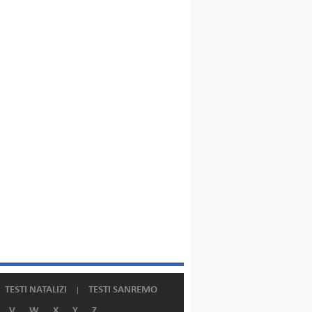
TESTI NATALIZI
TESTI SANREMO
V
W
X
Y
Z