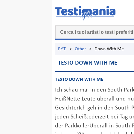
P.Y.T.
>
Other
>
Down With Me
TESTO DOWN WITH ME
TESTO DOWN WITH ME
Ich schau mal in den South Park
HeißNette Leute überall und nu
GesichterIch geh in den South P
jeden ScheißJederzeit bei Tag u
der ParkkollerÜberall in South P