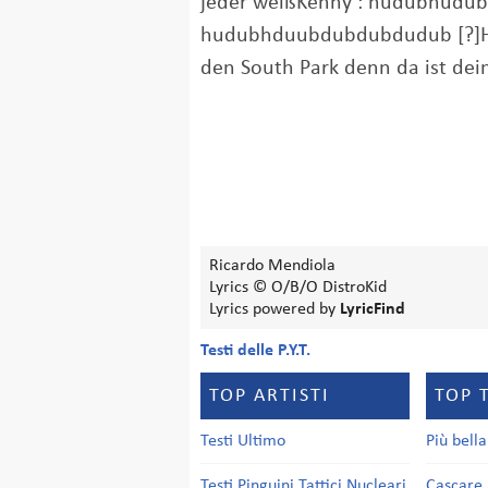
jeder weißKenny : hudubhud
hudubhduubdubdubdudub [?]H
den South Park denn da ist dei
Ricardo Mendiola
Lyrics © O/B/O DistroKid
Lyrics powered by
LyricFind
Testi delle P.Y.T.
TOP ARTISTI
TOP 
Testi Ultimo
Più bell
Testi Pinguini Tattici Nucleari
Cascare 