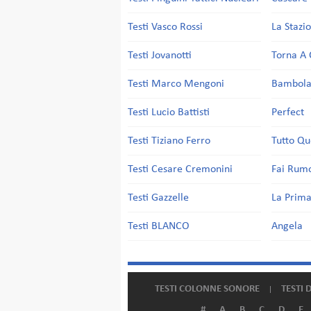
Testi Vasco Rossi
La Stazi
Testi Jovanotti
Torna A 
Testi Marco Mengoni
Bambol
Testi Lucio Battisti
Perfect
Testi Tiziano Ferro
Tutto Qu
Testi Cesare Cremonini
Fai Rum
Testi Gazzelle
La Prima
Testi BLANCO
Angela
TESTI COLONNE SONORE
TESTI 
#
A
B
C
D
E