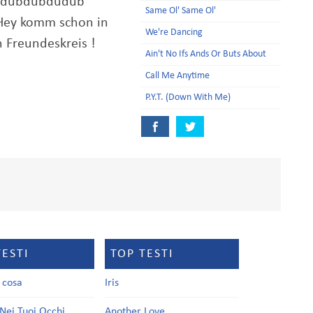
ubdubdubdudub
Same Ol' Same Ol'
ey komm schon in
We're Dancing
n Freundeskreis !
Ain't No Ifs Ands Or Buts About
Call Me Anytime
P.Y.T. (Down With Me)
TESTI
TOP TESTI
a cosa
Iris
Nei Tuoi Occhi
Another Love