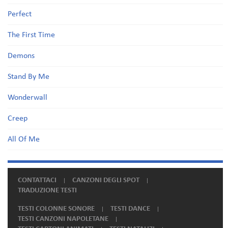
Perfect
The First Time
Demons
Stand By Me
Wonderwall
Creep
All Of Me
CONTATTACI
CANZONI DEGLI SPOT
TRADUZIONE TESTI
TESTI COLONNE SONORE
TESTI DANCE
TESTI CANZONI NAPOLETANE