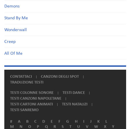
Demons
Stand By Me
Wonderwall
Creep
All Of Me
CONTATTACI
CANZONI DEGLI SPOT
TRADUZIONE TESTI
TESTI COLONNE SONORE
TESTI DANCE
TESTI CANZONI NAPOLETANE
TESTI CARTONI ANIMATI
TESTI NATALIZI
TESTI SANREMO
#
A
B
C
D
E
F
G
H
I
J
K
L
M
N
O
P
Q
R
S
T
U
V
W
X
Y