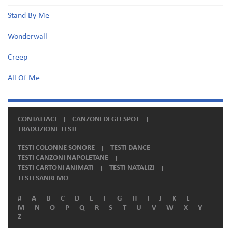
Stand By Me
Wonderwall
Creep
All Of Me
CONTATTACI
CANZONI DEGLI SPOT
TRADUZIONE TESTI
TESTI COLONNE SONORE
TESTI DANCE
TESTI CANZONI NAPOLETANE
TESTI CARTONI ANIMATI
TESTI NATALIZI
TESTI SANREMO
#
A
B
C
D
E
F
G
H
I
J
K
L
M
N
O
P
Q
R
S
T
U
V
W
X
Y
Z