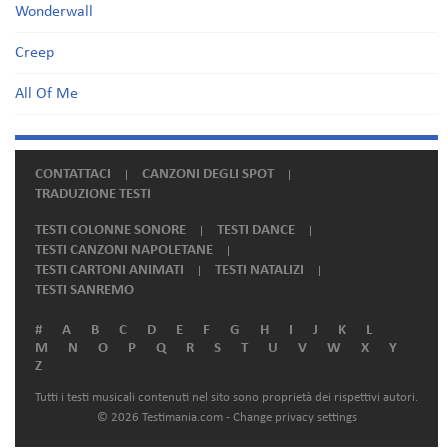
Wonderwall
Creep
All Of Me
CONTATTACI
CANZONI DEGLI SPOT
TRADUZIONE TESTI
TESTI COLONNE SONORE
TESTI DANCE
TESTI CANZONI NAPOLETANE
TESTI CARTONI ANIMATI
TESTI NATALIZI
TESTI SANREMO
#
A
B
C
D
E
F
G
H
I
J
K
L
M
N
O
P
Q
R
S
T
U
V
W
X
Y
Z
Tutti i testi musicali contenuti nel sito sono proprietà dei rispettivi autori.
© 2026 Testimania.com -
Change privacy settings