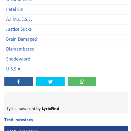
Fatal Sin
A.I.M.L.E.S.S.
Justice Sucks
Brain Damaged
Dismembered
Shadowlord
U.S.S.A
Lyrics powered by
LyricFind
Testi Indestroy