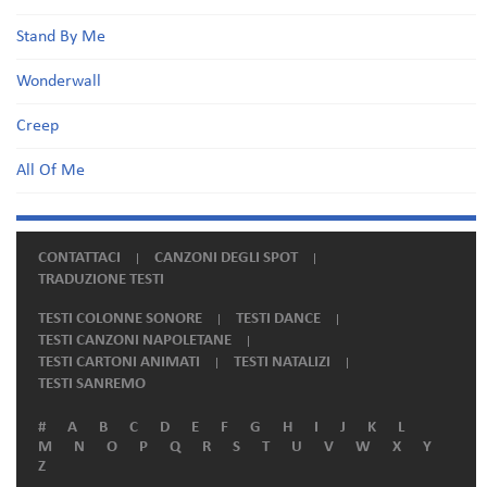
Stand By Me
Wonderwall
Creep
All Of Me
CONTATTACI
CANZONI DEGLI SPOT
TRADUZIONE TESTI
TESTI COLONNE SONORE
TESTI DANCE
TESTI CANZONI NAPOLETANE
TESTI CARTONI ANIMATI
TESTI NATALIZI
TESTI SANREMO
#
A
B
C
D
E
F
G
H
I
J
K
L
M
N
O
P
Q
R
S
T
U
V
W
X
Y
Z