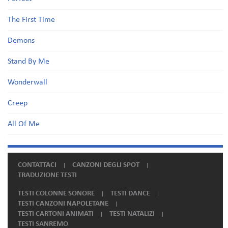
The First Time
Demons
Stand By Me
Wonderwall
Creep
All Of Me
CONTATTACI
CANZONI DEGLI SPOT
TRADUZIONE TESTI
TESTI COLONNE SONORE
TESTI DANCE
TESTI CANZONI NAPOLETANE
TESTI CARTONI ANIMATI
TESTI NATALIZI
TESTI SANREMO