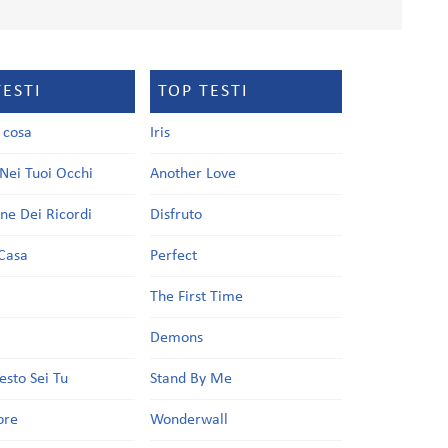
TESTI
TOP TESTI
a cosa
Iris
Nei Tuoi Occhi
Another Love
one Dei Ricordi
Disfruto
Casa
Perfect
a
The First Time
Demons
esto Sei Tu
Stand By Me
ore
Wonderwall