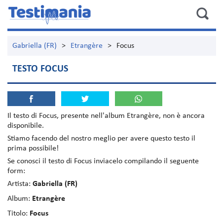
Gabriella (FR)
>
Etrangère
>
Focus
TESTO FOCUS
Il testo di
Focus
, presente nell'album
Etrangère
, non è ancora
disponibile.
Stiamo facendo del nostro meglio per avere questo testo il
prima possibile!
Se conosci il testo di Focus inviacelo compilando il seguente
form:
Artista:
Gabriella (FR)
Album:
Etrangère
Titolo:
Focus