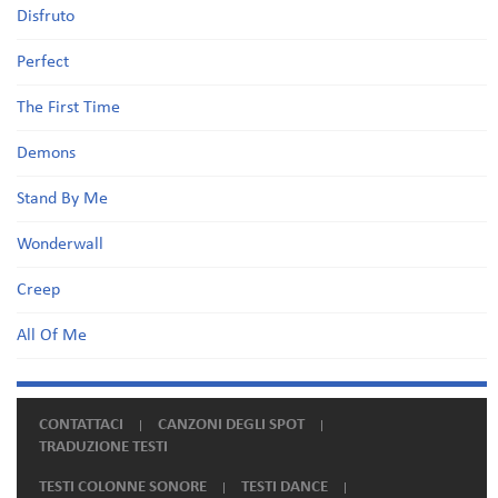
Disfruto
Perfect
The First Time
Demons
Stand By Me
Wonderwall
Creep
All Of Me
CONTATTACI
CANZONI DEGLI SPOT
TRADUZIONE TESTI
TESTI COLONNE SONORE
TESTI DANCE