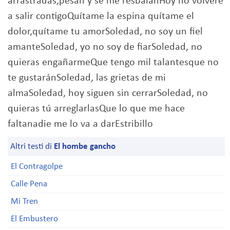
arrastradas,pesan y se me resbalanHoy no volveré
a salir contigoQuítame la espina quítame el
dolor,quítame tu amorSoledad, no soy un fiel
amanteSoledad, yo no soy de fiarSoledad, no
quieras engañarmeQue tengo mil talantesque no
te gustaránSoledad, las grietas de mi
almaSoledad, hoy siguen sin cerrarSoledad, no
quieras tú arreglarlasQue lo que me hace
faltanadie me lo va a darEstribillo
Altri testi di
El hombe gancho
El Contragolpe
Calle Pena
Mi Tren
El Embustero