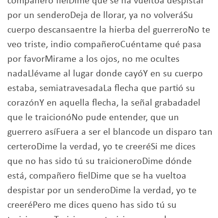
compañero fielDime que se ha vueltoa despistar
por un senderoDeja de llorar, ya no volveráSu
cuerpo descansaentre la hierba del guerreroNo te
veo triste, indio compañeroCuéntame qué pasa
por favorMirame a los ojos, no me ocultes
nadaLlévame al lugar donde cayóY en su cuerpo
estaba, semiatravesadaLa flecha que partió su
corazónY en aquella flecha, la señal grabadadel
que le traicionóNo pude entender, que un
guerrero asíFuera a ser el blancode un disparo tan
certeroDime la verdad, yo te creeréSi me dices
que no has sido tú su traicioneroDime dónde
está, compañero fielDime que se ha vueltoa
despistar por un senderoDime la verdad, yo te
creeréPero me dices queno has sido tú su