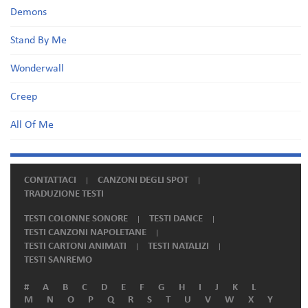
Demons
Stand By Me
Wonderwall
Creep
All Of Me
CONTATTACI
CANZONI DEGLI SPOT
TRADUZIONE TESTI
TESTI COLONNE SONORE
TESTI DANCE
TESTI CANZONI NAPOLETANE
TESTI CARTONI ANIMATI
TESTI NATALIZI
TESTI SANREMO
#
A
B
C
D
E
F
G
H
I
J
K
L
M
N
O
P
Q
R
S
T
U
V
W
X
Y