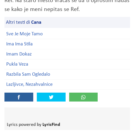
Ref. Na staro mesto vracas se da ti oprostim nadas
se kako je meni nepitas se Ref.
Altri testi di
Cana
Sve Je Moje Tamo
Ima Ima Stila
Imam Dokaz
Pukla Veza
Razbila Sam Ogledalo
Lazljivce, Nezahvalnice
Lyrics powered by
LyricFind