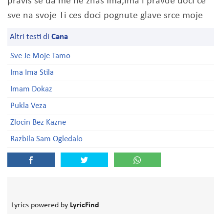
pravis se da me ne znas Ima,ima i pravde doci ce
sve na svoje Ti ces doci pognute glave srce moje
Altri testi di
Cana
Sve Je Moje Tamo
Ima Ima Stila
Imam Dokaz
Pukla Veza
Zlocin Bez Kazne
Razbila Sam Ogledalo
Lyrics powered by
LyricFind