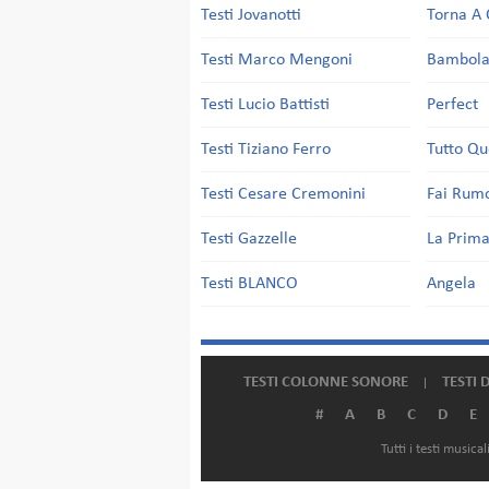
Testi Jovanotti
Torna A 
Testi Marco Mengoni
Bambol
Testi Lucio Battisti
Perfect
Testi Tiziano Ferro
Tutto Qu
Testi Cesare Cremonini
Fai Rum
Testi Gazzelle
La Prima
Testi BLANCO
Angela
TESTI COLONNE SONORE
TESTI 
#
A
B
C
D
E
Tutti i testi music