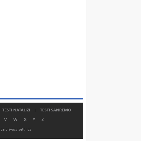
TESTI NATALIZI
TESTI SANREMO
V
W
X
Y
Z
ge privacy settings