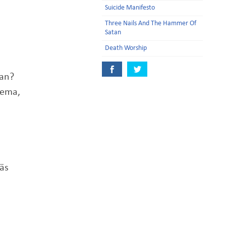
Suicide Manifesto
Three Nails And The Hammer Of
Satan
Death Worship
van?
lema,
äs