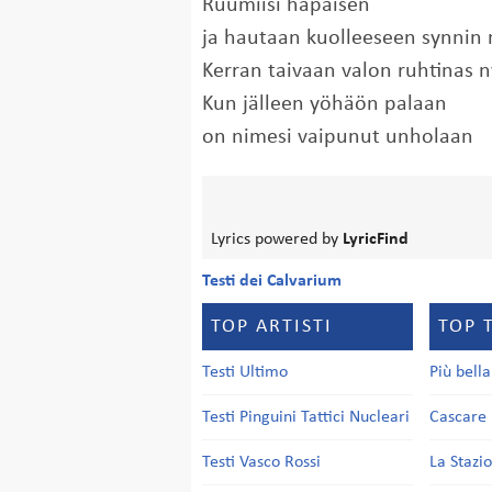
Ruumiisi häpäisen
ja hautaan kuolleeseen synni
Kerran taivaan valon ruhtinas 
Kun jälleen yöhäön palaan
on nimesi vaipunut unholaan
Lyrics powered by
LyricFind
Testi dei Calvarium
TOP ARTISTI
TOP 
Testi Ultimo
Più bell
Testi Pinguini Tattici Nucleari
Cascare 
Testi Vasco Rossi
La Stazi