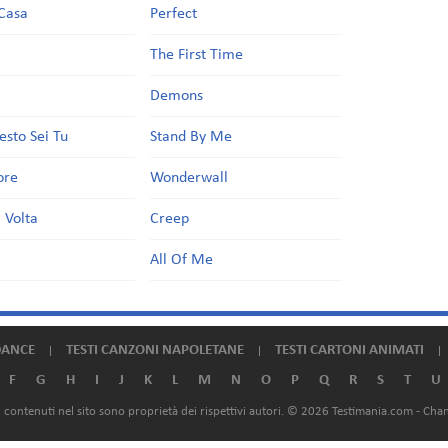
Casa
Perfect
a
The First Time
Demons
esto Sei Tu
Stand By Me
ore
Wonderwall
 Volta
Creep
All Of Me
DANCE
TESTI CANZONI NAPOLETANE
TESTI CARTONI ANIMATI
F
G
H
I
J
K
L
M
N
O
P
Q
R
S
T
U
ali contenuti nel sito sono proprietà dei rispettivi autori. © 2026 Testimania.com -
Chan