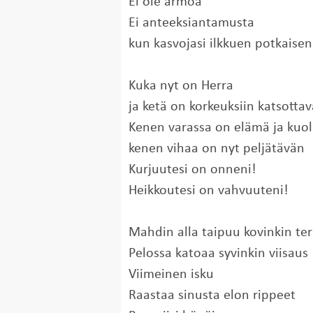
Ei ole armoa
Ei anteeksiantamusta
kun kasvojasi ilkkuen potkaisen
Kuka nyt on Herra
ja ketä on korkeuksiin katsotta
Kenen varassa on elämä ja kuo
kenen vihaa on nyt peljätävän
Kurjuutesi on onneni!
Heikkoutesi on vahvuuteni!
Mahdin alla taipuu kovinkin ter
Pelossa katoaa syvinkin viisaus
Viimeinen isku
Raastaa sinusta elon rippeet