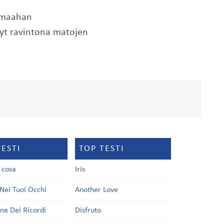
n maahan
nyt ravintona matojen
TESTI
TOP TESTI
a cosa
Iris
Nei Tuoi Occhi
Another Love
one Dei Ricordi
Disfruto