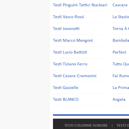
Testi Pinguini Tattici Nucleari
Cascare 
Testi Vasco Rossi
La Stazi
Testi Jovanotti
Torna A 
Testi Marco Mengoni
Bambol
Testi Lucio Battisti
Perfect
Testi Tiziano Ferro
Tutto Qu
Testi Cesare Cremonini
Fai Rum
Testi Gazzelle
La Prima
Testi BLANCO
Angela
TESTI COLONNE SONORE
TESTI 