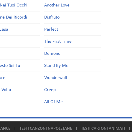
Nei Tuoi Occhi
Another Love
one Dei Ricordi
Disfruto
Casa
Perfect
a
The First Time
Demons
esto Sei Tu
Stand By Me
ore
Wonderwall
 Volta
Creep
All Of Me
DANCE
TESTI CANZONI NAPOLETANE
TESTI CARTONI ANIMATI