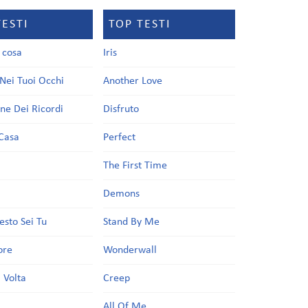
TESTI
TOP TESTI
a cosa
Iris
Nei Tuoi Occhi
Another Love
one Dei Ricordi
Disfruto
Casa
Perfect
a
The First Time
Demons
esto Sei Tu
Stand By Me
ore
Wonderwall
 Volta
Creep
All Of Me