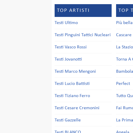
TOP ARTISTI
TOP 
Testi Ultimo
Più bell
Testi Pinguini Tattici Nucleari
Cascare 
Testi Vasco Rossi
La Stazi
Testi Jovanotti
Torna A 
Testi Marco Mengoni
Bambol
Testi Lucio Battisti
Perfect
Testi Tiziano Ferro
Tutto Qu
Testi Cesare Cremonini
Fai Rum
Testi Gazzelle
La Prima
Testi BLANCO
Angela