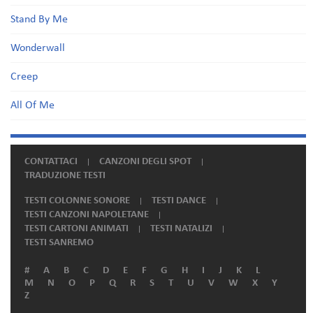
Stand By Me
Wonderwall
Creep
All Of Me
CONTATTACI
CANZONI DEGLI SPOT
TRADUZIONE TESTI
TESTI COLONNE SONORE
TESTI DANCE
TESTI CANZONI NAPOLETANE
TESTI CARTONI ANIMATI
TESTI NATALIZI
TESTI SANREMO
#
A
B
C
D
E
F
G
H
I
J
K
L
M
N
O
P
Q
R
S
T
U
V
W
X
Y
Z