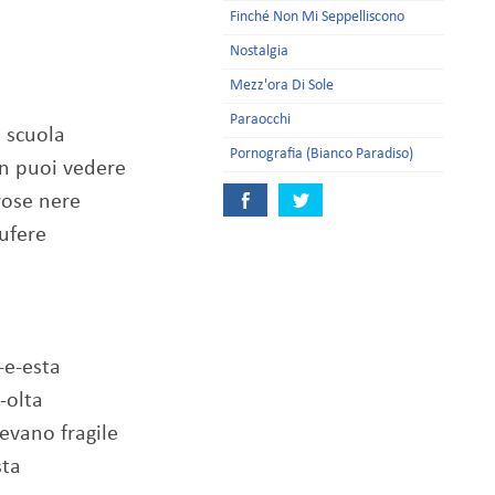
Finché Non Mi Seppelliscono
Nostalgia
Mezz'ora Di Sole
Paraocchi
i scuola
Pornografia (Bianco Paradiso)
on puoi vedere
 rose nere
bufere
-e-esta
-olta
evano fragile
sta