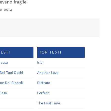
evano fragile
-e-esta
TESTI
TOP TESTI
a cosa
Iris
Nei Tuoi Occhi
Another Love
one Dei Ricordi
Disfruto
Casa
Perfect
a
The First Time