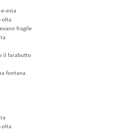
-e-esta
-olta
evano fragile
sta
 il farabutto
una fontana
sta
-olta