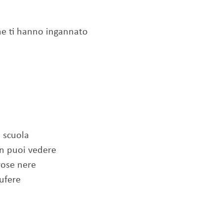
he ti hanno ingannato
i scuola
on puoi vedere
 rose nere
bufere