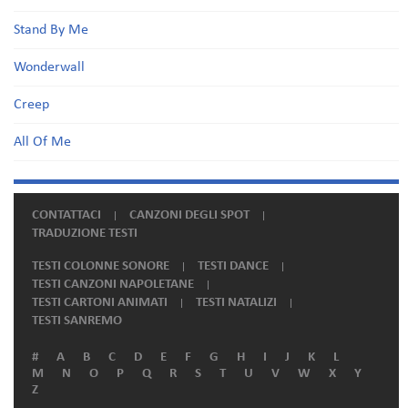
Stand By Me
Wonderwall
Creep
All Of Me
CONTATTACI
CANZONI DEGLI SPOT
TRADUZIONE TESTI
TESTI COLONNE SONORE
TESTI DANCE
TESTI CANZONI NAPOLETANE
TESTI CARTONI ANIMATI
TESTI NATALIZI
TESTI SANREMO
#
A
B
C
D
E
F
G
H
I
J
K
L
M
N
O
P
Q
R
S
T
U
V
W
X
Y
Z