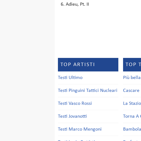
Adieu, Pt. II
TOP ARTISTI
TOP 
Testi Ultimo
Più bell
Testi Pinguini Tattici Nucleari
Cascare 
Testi Vasco Rossi
La Stazi
Testi Jovanotti
Torna A 
Testi Marco Mengoni
Bambol