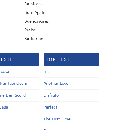
Rainforest
Born Again
Buenos Aires
Praise
Barbarian
TESTI
TOP TESTI
a cosa
Iris
Nei Tuoi Occhi
Another Love
one Dei Ricordi
Disfruto
Casa
Perfect
a
The First Time