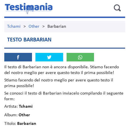
Tchami
>
Other
>
Barbarian
TESTO BARBARIAN
Il testo di
Barbarian
non è ancora disponibile. Stiamo facendo
del nostro meglio per avere questo testo il prima possibile!
Stiamo facendo del nostro meglio per avere questo testo il
prima possibile!
Se conosci il testo di Barbarian inviacelo compilando il seguente
form:
Artista:
Tchami
Album:
Other
Titolo:
Barbarian