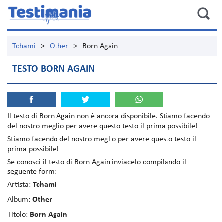
Tchami
>
Other
>
Born Again
TESTO BORN AGAIN
Il testo di
Born Again
non è ancora disponibile. Stiamo facendo
del nostro meglio per avere questo testo il prima possibile!
Stiamo facendo del nostro meglio per avere questo testo il
prima possibile!
Se conosci il testo di Born Again inviacelo compilando il
seguente form:
Artista:
Tchami
Album:
Other
Titolo:
Born Again