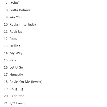
Stylin'
Gotta Believe
Yëa Yüh
Racks (Interlude)
Rack Up
Roku
Hellies
My Way
Rarri
Let U Go
Honestly
Ravks On Me (invest)
Chug Jug
Cant Stop
S/O Luwop