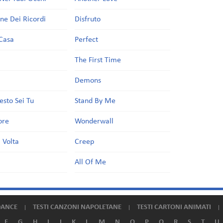
one Dei Ricordi
Disfruto
Casa
Perfect
a
The First Time
Demons
esto Sei Tu
Stand By Me
ore
Wonderwall
 Volta
Creep
All Of Me
DANCE
TESTI CANZONI NAPOLETANE
TESTI CARTONI ANIMATI
F
G
H
I
J
K
L
M
N
O
P
Q
R
S
T
U