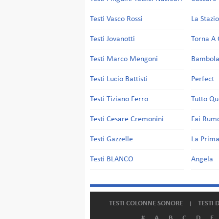
Testi Vasco Rossi
La Stazi
Testi Jovanotti
Torna A 
Testi Marco Mengoni
Bambol
Testi Lucio Battisti
Perfect
Testi Tiziano Ferro
Tutto Qu
Testi Cesare Cremonini
Fai Rum
Testi Gazzelle
La Prima
Testi BLANCO
Angela
TESTI COLONNE SONORE
TESTI 
#
A
B
C
D
E