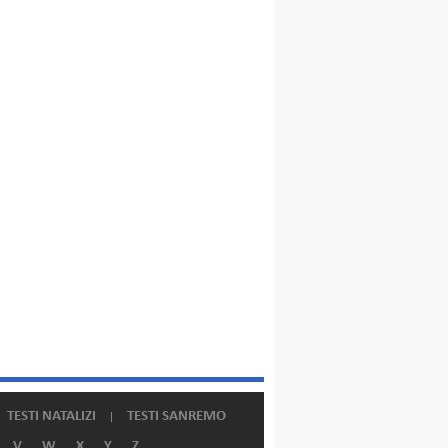
TESTI NATALIZI
TESTI SANREMO
V
W
X
Y
Z