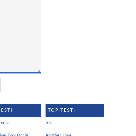
TESTI
TOP TESTI
a cosa
Iris
Nei Tuoi Occhi
Another Love