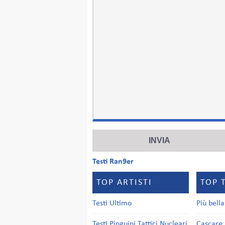
Testi Ran9er
TOP ARTISTI
TOP 
Testi Ultimo
Più bell
Testi Pinguini Tattici Nucleari
Cascare 