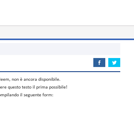
Heem
, non è ancora disponibile.
re questo testo il prima possibile!
compilando il seguente form: