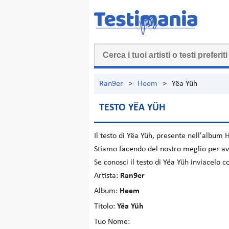
Ran9er
>
Heem
>
Yëa Yüh
TESTO YËA YÜH
Il testo di
Yëa Yüh
, presente nell'album
Stiamo facendo del nostro meglio per ave
Se conosci il testo di Yëa Yüh inviacelo 
Artista:
Ran9er
Album:
Heem
Titolo:
Yëa Yüh
Tuo Nome: