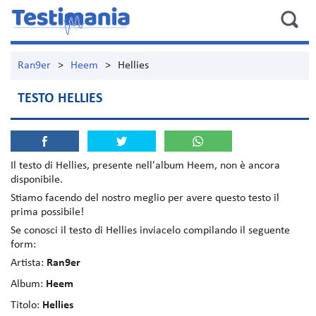
Ran9er
>
Heem
>
Hellies
TESTO HELLIES
Il testo di
Hellies
, presente nell'album
Heem
, non è ancora
disponibile.
Stiamo facendo del nostro meglio per avere questo testo il
prima possibile!
Se conosci il testo di Hellies inviacelo compilando il seguente
form:
Artista:
Ran9er
Album:
Heem
Titolo:
Hellies