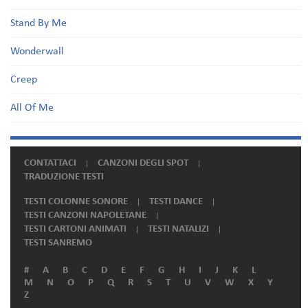
Stand By Me
Wonderwall
Creep
All Of Me
CONTATTACI
CANZONI DEGLI SPOT
TRADUZIONE TESTI
TESTI COLONNE SONORE
TESTI DANCE
TESTI CANZONI NAPOLETANE
TESTI CARTONI ANIMATI
TESTI NATALIZI
TESTI SANREMO
#
A
B
C
D
E
F
G
H
I
J
K
L
M
N
O
P
Q
R
S
T
U
V
W
X
Y
Z